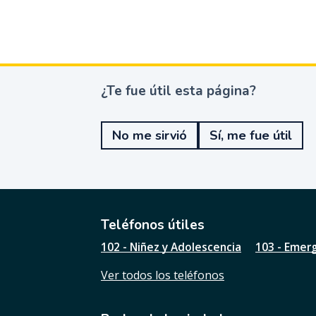
¿Te fue útil esta página?
¿
T
e
No me sirvió
Sí, me fue útil
f
u
e
ú
t
i
l
Teléfonos útiles
e
102 - Niñez y Adolescencia
103 - Emer
s
t
Ver todos los teléfonos
a
p
á