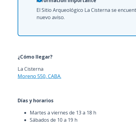
Información importante
n
El Sitio Arqueológico La Cisterna se encue
c
nuevo aviso.
i
p
a
l
¿Cómo llegar?
La Cisterna
Moreno 550, CABA.
Días y horarios
Martes a viernes de 13 a 18 h
Sábados de 10 a 19 h