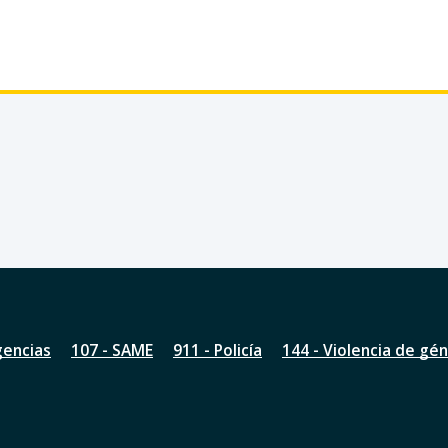
gencias
107 - SAME
911 - Policía
144 - Violencia de gé