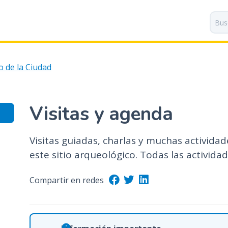
P
a
s
a
r
o de la Ciudad
a
l
c
o
Visitas y agenda
n
t
Visitas guiadas, charlas y muchas actividad
e
n
este sitio arqueológico. Todas las actividad
i
d
Compartir en redes
o
p
r
i