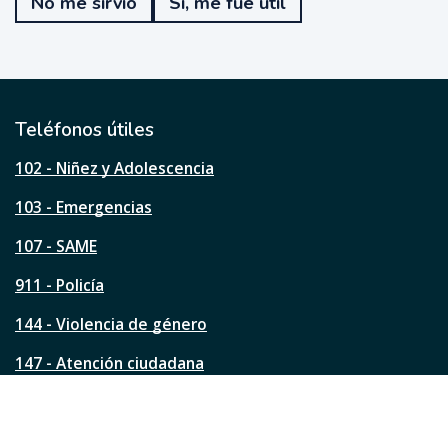
No me sirvió
Sí, me fue útil
f
u
e
ú
t
i
l
Teléfonos útiles
e
s
102 - Niñez y Adolescencia
t
a
103 - Emergencias
p
á
107 - SAME
g
911 - Policía
i
n
144 - Violencia de género
a
?
147 - Atención ciudadana
Ver todos los teléfonos