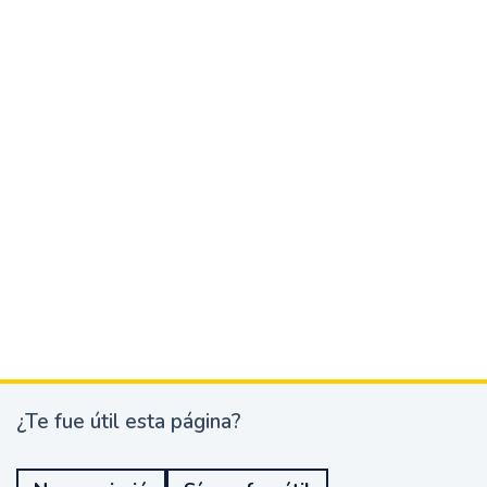
¿Te fue útil esta página?
¿
T
e