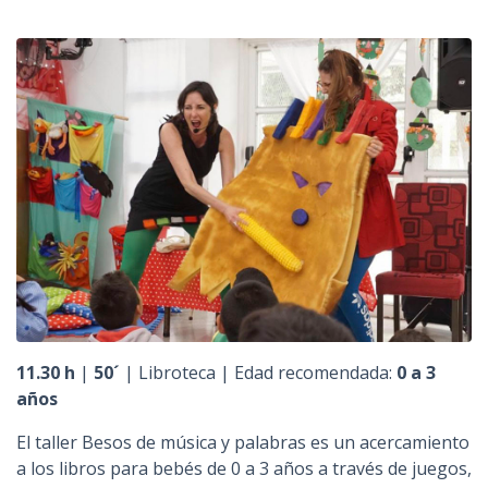
n
c
i
p
a
l
11.30 h
|
50´
| Libroteca | Edad recomendada:
0 a 3
años
El taller Besos de música y palabras es un acercamiento
a los libros para bebés de 0 a 3 años a través de juegos,