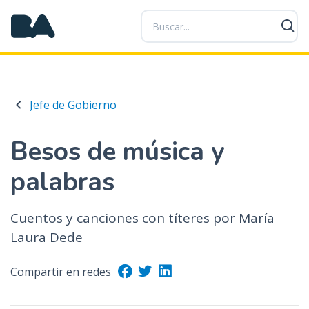
P
a
s
a
r
a
Jefe de Gobierno
l
c
o
Besos de música y
n
palabras
t
e
n
Cuentos y canciones con títeres por María
i
Laura Dede
d
o
Compartir en redes
p
r
i