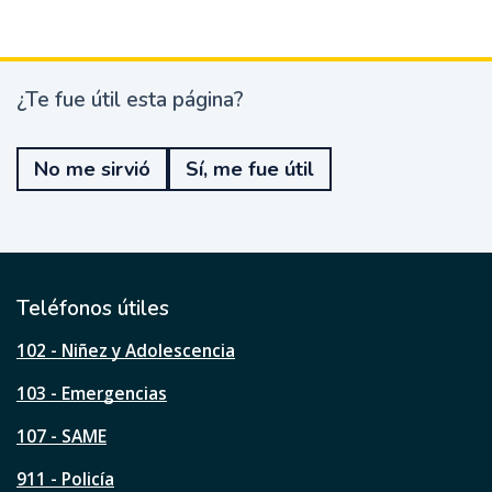
¿Te fue útil esta página?
¿
T
e
No me sirvió
Sí, me fue útil
f
u
e
ú
t
i
l
Teléfonos útiles
e
s
102 - Niñez y Adolescencia
t
a
103 - Emergencias
p
á
107 - SAME
g
911 - Policía
i