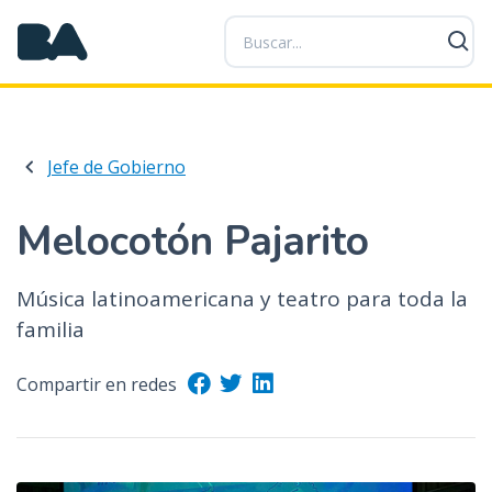
P
a
s
a
r
a
Jefe de Gobierno
l
c
o
Melocotón Pajarito
n
t
Música latinoamericana y teatro para toda la
e
familia
n
i
d
Compartir en redes
o
p
r
i