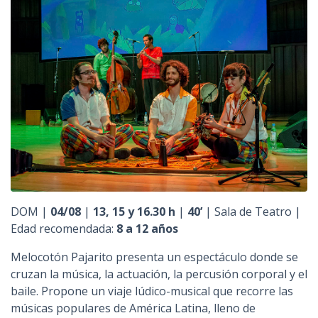
n
c
i
p
a
l
DOM |
04/08
|
13, 15 y 16.30 h
|
40’
| Sala de Teatro |
Edad recomendada:
8 a 12 años
Melocotón Pajarito presenta un espectáculo donde se
cruzan la música, la actuación, la percusión corporal y el
baile. Propone un viaje lúdico-musical que recorre las
músicas populares de América Latina, lleno de