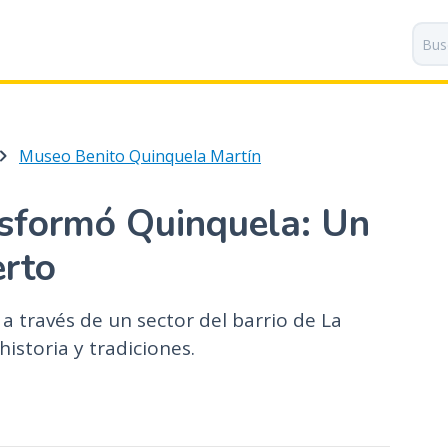
P
a
s
a
r
a
Museo Benito Quinquela Martín
l
c
o
nsformó Quinquela: Un
n
t
erto
e
n
a través de un sector del barrio de La
i
istoria y tradiciones.
d
o
p
r
i