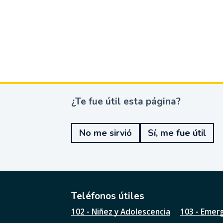
¿Te fue útil esta página?
¿
T
e
No me sirvió
Sí, me fue útil
f
u
e
ú
t
i
l
Teléfonos útiles
e
102 - Niñez y Adolescencia
103 - Emer
s