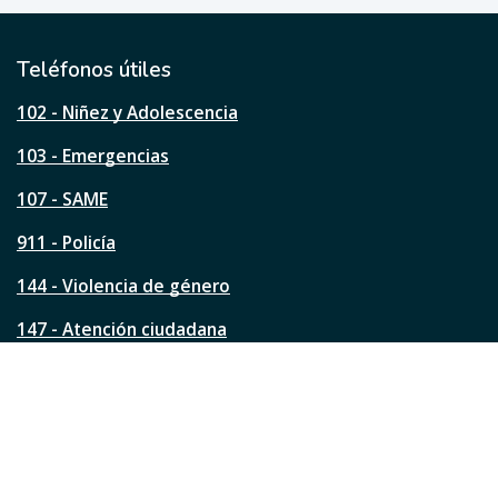
t
i
l
Teléfonos útiles
e
s
102 - Niñez y Adolescencia
t
a
103 - Emergencias
p
á
107 - SAME
g
911 - Policía
i
n
144 - Violencia de género
a
?
147 - Atención ciudadana
Ver todos los teléfonos
Redes de la ciudad
Facebook