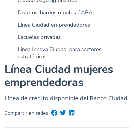
Ciudad pago aguinaldos
n
Distritos, barrios o polos CABA
c
i
Línea Ciudad emprendedores
p
a
Escuelas privadas
l
Línea Innova Ciudad: para sectores
estratégicos
Línea Ciudad mujeres
emprendedoras
Línea de crédito disponible del Banco Ciudad.
Compartir en redes