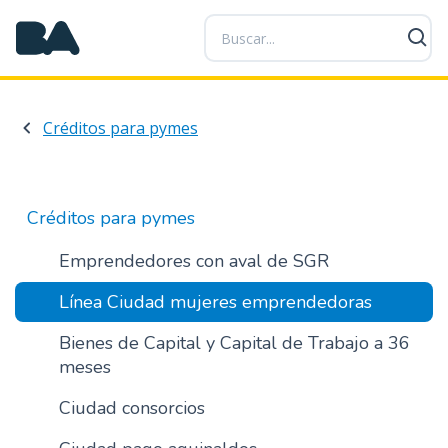
P
a
s
a
r
Créditos para pymes
a
l
c
o
Créditos para pymes
n
t
Emprendedores con aval de SGR
e
Línea Ciudad mujeres emprendedoras
n
i
Bienes de Capital y Capital de Trabajo a 36
d
meses
o
p
Ciudad consorcios
r
i