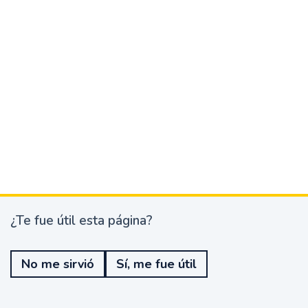
¿Te fue útil esta página?
¿
T
e
No me sirvió
Sí, me fue útil
f
u
e
ú