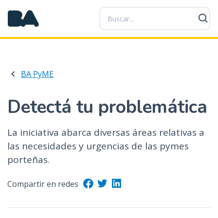
P
a
s
a
r
a
BA PyME
l
c
o
Detectá tu problemática
n
t
La iniciativa abarca diversas áreas relativas a
e
las necesidades y urgencias de las pymes
n
i
porteñas.
d
o
Compartir en redes
p
r
i