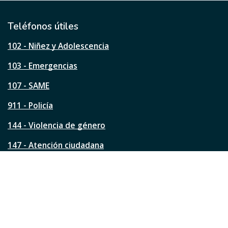
t
i
l
Teléfonos útiles
e
s
102 - Niñez y Adolescencia
t
a
103 - Emergencias
p
á
107 - SAME
g
911 - Policía
i
n
144 - Violencia de género
a
?
147 - Atención ciudadana
Ver todos los teléfonos
Redes de la ciudad
Facebook