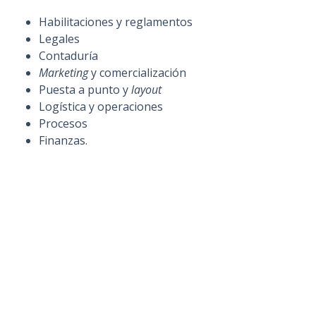
n
Habilitaciones y reglamentos
c
Legales
i
Contaduría
p
Marketing
y comercialización
a
Puesta a punto y
layout
l
Logística y operaciones
Procesos
Finanzas.