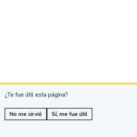
¿Te fue útil esta página?
¿
T
e
No me sirvió
Sí, me fue útil
f
u
e
ú