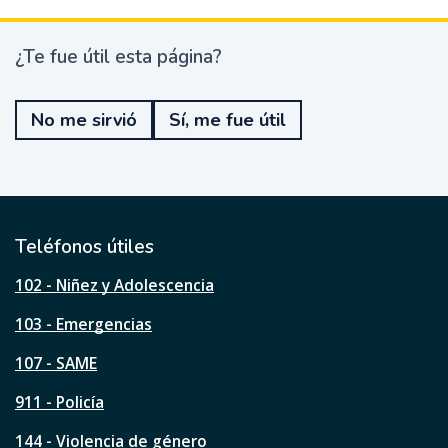
¿Te fue útil esta página?
¿
T
e
No me sirvió
Sí, me fue útil
f
u
e
ú
t
i
l
Teléfonos útiles
e
s
102 - Niñez y Adolescencia
t
a
103 - Emergencias
p
á
107 - SAME
g
911 - Policía
i
n
144 - Violencia de género
a