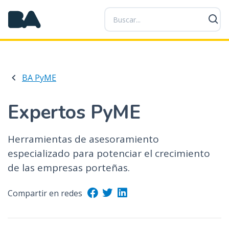
P
a
s
a
r
a
BA PyME
l
c
o
Expertos PyME
n
t
Herramientas de asesoramiento
e
especializado para potenciar el crecimiento
n
i
de las empresas porteñas.
d
o
Compartir en redes
p
r
i