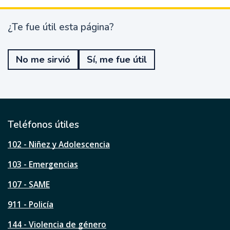
¿Te fue útil esta página?
¿
T
e
No me sirvió
Sí, me fue útil
f
u
e
ú
t
i
l
Teléfonos útiles
e
s
102 - Niñez y Adolescencia
t
a
103 - Emergencias
p
á
107 - SAME
g
911 - Policía
i
n
144 - Violencia de género
a