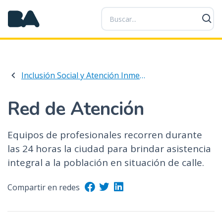
P
a
s
a
r
a
Inclusión Social y Atención Inmediata
l
c
o
Red de Atención
n
t
Equipos de profesionales recorren durante
e
las 24 horas la ciudad para brindar asistencia
n
i
integral a la población en situación de calle.
d
o
Compartir en redes
p
r
i