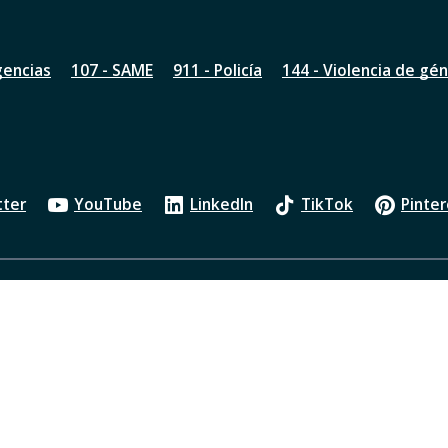
gencias
107 - SAME
911 - Policía
144 - Violencia de gé
tter
YouTube
LinkedIn
TikTok
Pinter
Política de privacidad
Oficios Judiciales
Transparenci