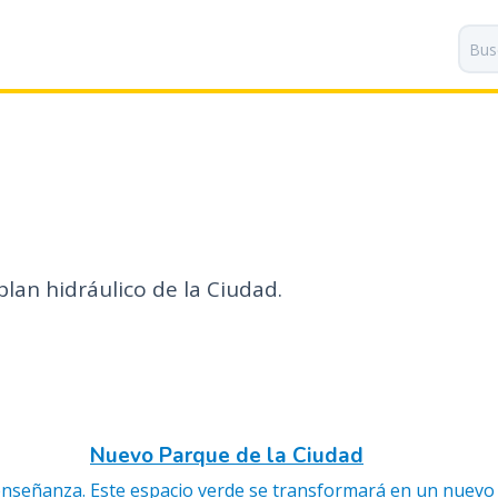
P
a
s
a
r
a
l
c
o
n
t
plan hidráulico de la Ciudad.
e
n
i
d
o
p
Nuevo Parque de la Ciudad
r
 enseñanza.
Este espacio verde se transformará en un nuevo
i