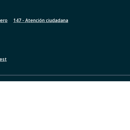
nero
147 - Atención ciudadana
est
a