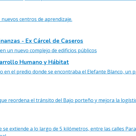
n
c
e nuevos centros de aprendizaje.
i
p
a
inanzas - Ex Cárcel de Caseros
l
o en un nuevo complejo de edificios públicos
arrollo Humano y Hábitat
o en el predio donde se encontraba el Elefante Blanco, un 
que reordena el tránsito del Bajo porteño y mejora la logísti
e se extiende a lo largo de 5 kilómetros, entre las calles P