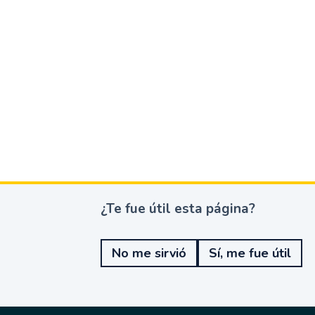
¿Te fue útil esta página?
¿
T
e
No me sirvió
Sí, me fue útil
f
u
e
ú
t