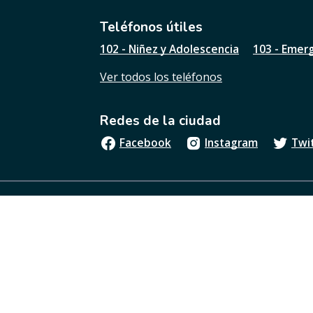
i
l
Teléfonos útiles
e
102 - Niñez y Adolescencia
103 - Emer
s
t
Ver todos los teléfonos
a
p
á
Redes de la ciudad
g
i
Facebook
Instagram
Twi
n
a
?
Boletín oficial
Términos y condiciones