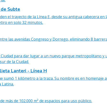
nal.
E de Subte
nden el trayecto de la Línea E, desde su antigua cabecera en 
tiro en solo 32 minutos.
 entre las avenidas Congreso y Dorrego, eliminando 8 barrera
la Ciudad para dar lugar a un nuevo parque metropolitano y 
sur de la Ciudad.
ieta Lanteri - Línea H
e sumó 1 kilómetro a la traza. Su nombre es en homenaje a l
 Latina.
de más de 102.000 m² de espacios para uso público.