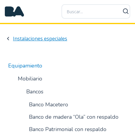
P
a
s
a
r
Instalaciones especiales
a
l
c
o
Equipamiento
n
t
Mobiliario
e
n
Bancos
i
Banco Macetero
d
o
Banco de madera “Ola” con respaldo
p
r
Banco Patrimonial con respaldo
i