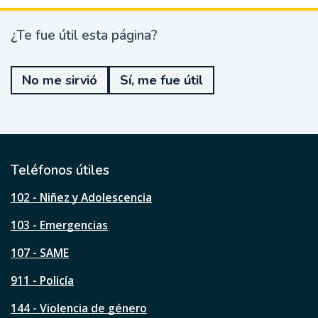
¿Te fue útil esta página?
¿
T
e
No me sirvió
Sí, me fue útil
f
u
e
ú
t
i
l
Teléfonos útiles
e
s
102 - Niñez y Adolescencia
t
a
103 - Emergencias
p
á
107 - SAME
g
911 - Policía
i
n
144 - Violencia de género
a