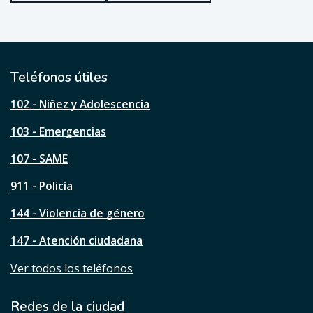
u
e
ú
t
i
l
Teléfonos útiles
e
s
102 - Niñez y Adolescencia
t
a
103 - Emergencias
p
á
107 - SAME
g
911 - Policía
i
n
144 - Violencia de género
a
?
147 - Atención ciudadana
Ver todos los teléfonos
Redes de la ciudad