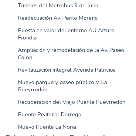
Túneles del Metrobus 9 de Julio
n
c
Readecuación Av. Perito Moreno
i
p
Puesta en valor del entorno AU Arturo
a
Frondizi
l
Ampliación y remodelación de la Av. Paseo
Colón
Revitalización integral Avenida Patricios
Nuevo parque y paseo público Villa
Pueyrredón
Recuperación del Viejo Puente Pueyrredón
Puente Peatonal Dorrego
Nuevo Puente La Noria