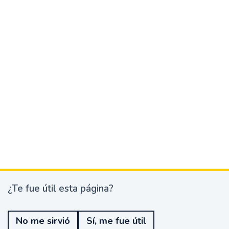
¿Te fue útil esta página?
¿
T
e
No me sirvió
Sí, me fue útil
f