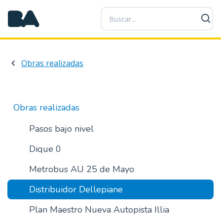
P
a
s
a
r
Obras realizadas
a
l
c
o
Obras realizadas
n
t
Pasos bajo nivel
e
Dique 0
n
i
Metrobus AU 25 de Mayo
d
o
Distribuidor Dellepiane
p
r
Plan Maestro Nueva Autopista Illia
i