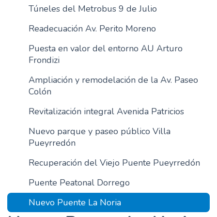
Túneles del Metrobus 9 de Julio
n
c
Readecuación Av. Perito Moreno
i
p
Puesta en valor del entorno AU Arturo
a
Frondizi
l
Ampliación y remodelación de la Av. Paseo
Colón
Revitalización integral Avenida Patricios
Nuevo parque y paseo público Villa
Pueyrredón
Recuperación del Viejo Puente Pueyrredón
Puente Peatonal Dorrego
Nuevo Puente La Noria