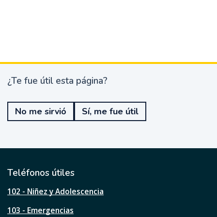
¿Te fue útil esta página?
¿
T
e
No me sirvió
Sí, me fue útil
f
u
e
ú
t
i
l
Teléfonos útiles
e
s
102 - Niñez y Adolescencia
t
a
103 - Emergencias