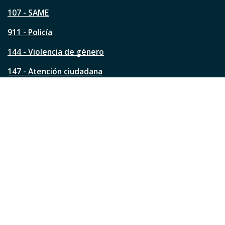
p
á
107 - SAME
g
911 - Policía
i
n
144 - Violencia de género
a
?
147 - Atención ciudadana
Ver todos los teléfonos
Redes de la ciudad
Facebook
Instagram
Twitter
YouTube
LinkedIn