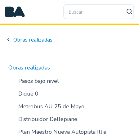
P
a
s
a
r
Obras realizadas
a
l
c
o
Obras realizadas
n
t
Pasos bajo nivel
e
Dique 0
n
i
Metrobus AU 25 de Mayo
d
o
Distribuidor Dellepiane
p
r
Plan Maestro Nueva Autopista Illia
i