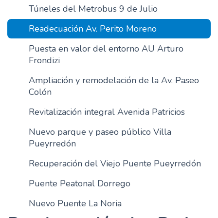
Túneles del Metrobus 9 de Julio
n
c
Readecuación Av. Perito Moreno
i
p
Puesta en valor del entorno AU Arturo
a
Frondizi
l
Ampliación y remodelación de la Av. Paseo
Colón
Revitalización integral Avenida Patricios
Nuevo parque y paseo público Villa
Pueyrredón
Recuperación del Viejo Puente Pueyrredón
Puente Peatonal Dorrego
Nuevo Puente La Noria