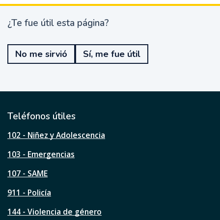
¿Te fue útil esta página?
¿
T
e
No me sirvió
Sí, me fue útil
f
u
e
ú
t
i
l
Teléfonos útiles
e
s
102 - Niñez y Adolescencia
t
a
103 - Emergencias
p
á
107 - SAME
g
911 - Policía
i
n
144 - Violencia de género
a