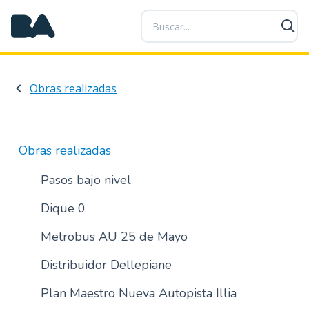
P
a
s
a
r
Obras realizadas
a
l
c
o
Obras realizadas
n
t
Pasos bajo nivel
e
Dique 0
n
i
Metrobus AU 25 de Mayo
d
o
Distribuidor Dellepiane
p
r
Plan Maestro Nueva Autopista Illia
i