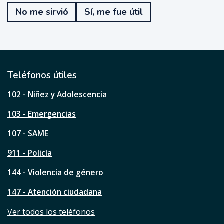
e
No me sirvió
Sí, me fue útil
f
u
e
ú
t
i
l
Teléfonos útiles
e
s
102 - Niñez y Adolescencia
t
a
103 - Emergencias
p
á
107 - SAME
g
911 - Policía
i
n
144 - Violencia de género
a
?
147 - Atención ciudadana
Ver todos los teléfonos