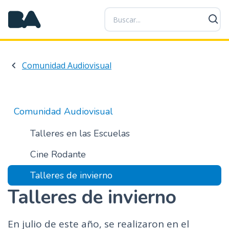
P
a
s
a
r
Comunidad Audiovisual
a
l
c
o
Comunidad Audiovisual
n
t
Talleres en las Escuelas
e
Cine Rodante
n
i
Talleres de invierno
d
Talleres de invierno
o
p
r
En julio de este año, se realizaron en el
i