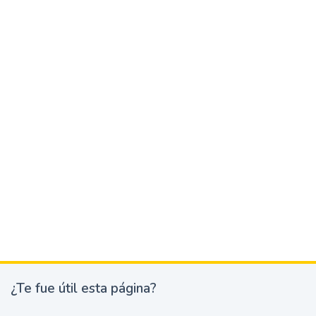
¿Te fue útil esta página?
¿
T