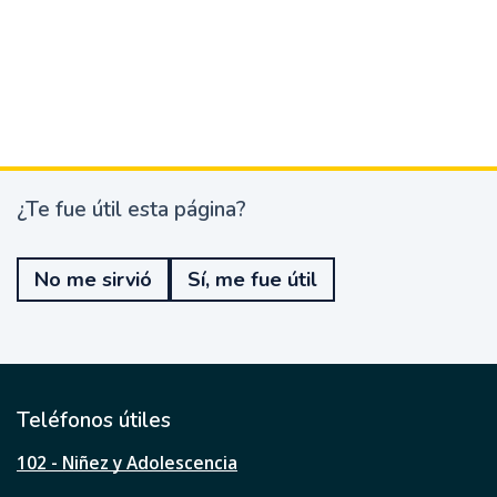
¿Te fue útil esta página?
¿
T
e
No me sirvió
Sí, me fue útil
f
u
e
ú
t
i
l
Teléfonos útiles
e
s
102 - Niñez y Adolescencia
t