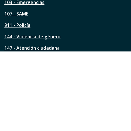
a
103 - Emergencias
p
á
107 - SAME
g
911 - Policía
i
n
144 - Violencia de género
a
?
147 - Atención ciudadana
Ver todos los teléfonos
Redes de la ciudad
Facebook
Instagram
Twitter
YouTube