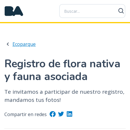
P
a
s
a
r
a
Ecoparque
l
c
o
Registro de flora nativa
n
y fauna asociada
t
e
n
Te invitamos a participar de nuestro registro,
i
mandamos tus fotos!
d
o
Compartir en redes
p
r
i