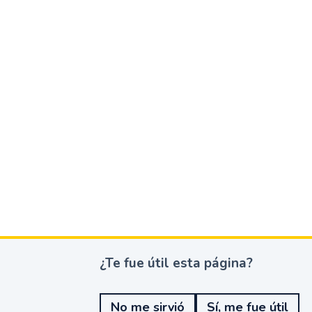
¿Te fue útil esta página?
¿
T
e
No me sirvió
Sí, me fue útil
f