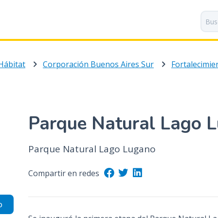
P
a
s
a
r
Hábitat
Corporación Buenos Aires Sur
a
l
c
o
n
Parque Natural Lago 
t
e
n
Parque Natural Lago Lugano
i
d
Compartir en redes
o
p
o
r
i