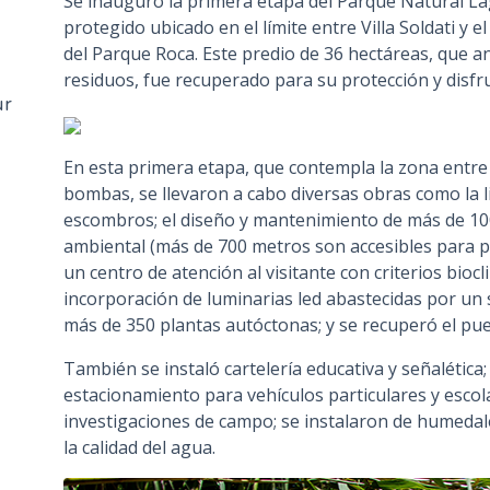
Se inauguró la primera etapa del Parque Natural L
n
protegido ubicado en el límite entre Villa Soldati y e
c
del Parque Roca. Este predio de 36 hectáreas, que a
i
residuos, fue recuperado para su protección y disfru
p
ur
a
l
En esta primera etapa, que contempla la zona entre 
bombas, se llevaron a cabo diversas obras como la li
escombros; el diseño y mantenimiento de más de 10
ambiental (más de 700 metros son accesibles para pe
un centro de atención al visitante con criterios biocl
incorporación de luminarias led abastecidas por un 
más de 350 plantas autóctonas; y se recuperó el pue
También se instaló cartelería educativa y señalética
estacionamiento para vehículos particulares y escola
investigaciones de campo; se instalaron de humedale
la calidad del agua.