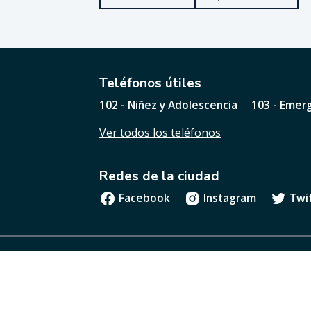
u
e
ú
t
i
l
Teléfonos útiles
e
102 - Niñez y Adolescencia
103 - Emer
s
t
Ver todos los teléfonos
a
p
á
Redes de la ciudad
g
i
Facebook
Instagram
Twi
n
a
?