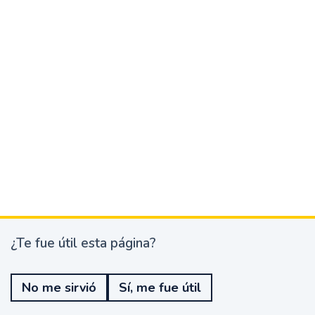
¿Te fue útil esta página?
¿
T
e
No me sirvió
Sí, me fue útil
f
u