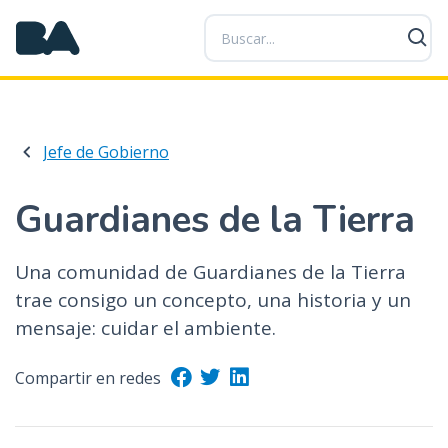
P
a
s
a
r
a
Jefe de Gobierno
l
c
o
Guardianes de la Tierra
n
t
Una comunidad de Guardianes de la Tierra
e
trae consigo un concepto, una historia y un
n
i
mensaje: cuidar el ambiente.
d
o
Compartir en redes
p
r
i