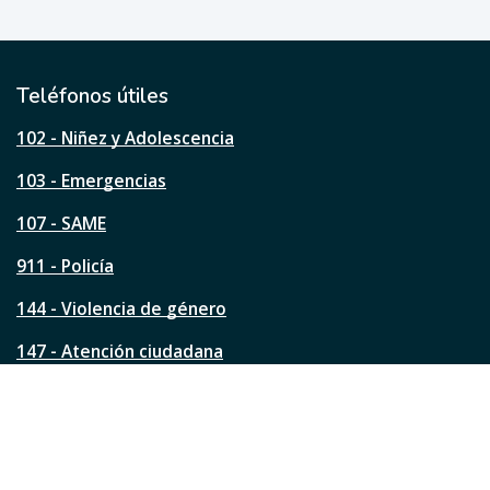
e
ú
t
i
l
Teléfonos útiles
e
s
102 - Niñez y Adolescencia
t
a
103 - Emergencias
p
á
107 - SAME
g
911 - Policía
i
n
144 - Violencia de género
a
?
147 - Atención ciudadana
Ver todos los teléfonos
Redes de la ciudad