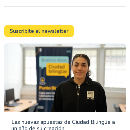
n
c
i
p
Suscribite al newsletter
a
l
Las nuevas apuestas de Ciudad Bilingüe a
un año de su creación