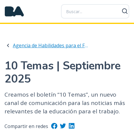
P
a
s
a
r
a
Agencia de Habilidades para el Futuro
l
c
o
10 Temas | Septiembre
n
2025
t
e
n
Creamos el boletín “10 Temas”, un nuevo
i
canal de comunicación para las noticias más
d
relevantes de la educación para el trabajo.
o
p
r
Compartir en redes
i