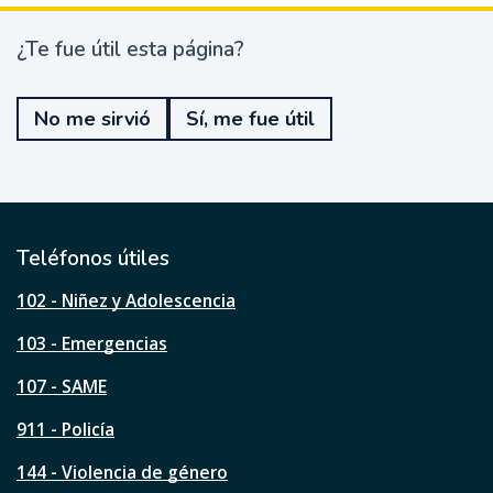
¿Te fue útil esta página?
¿
T
e
No me sirvió
Sí, me fue útil
f
u
e
ú
t
i
l
Teléfonos útiles
e
s
102 - Niñez y Adolescencia
t
a
103 - Emergencias
p
á
107 - SAME
g
911 - Policía
i
n
144 - Violencia de género
a