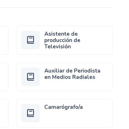
n
c
i
p
Asistente de
a
producción de
l
Televisión
Auxiliar de Periodista
en Medios Radiales
Camarógrafo/a