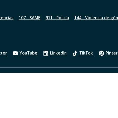
gencias
107 - SAME
911 - Policía
144 - Violencia de gé
tter
YouTube
LinkedIn
TikTok
Pinter
Política de privacidad
Oficios Judiciales
Transparenci