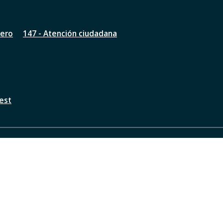
nero
147 - Atención ciudadana
est
a