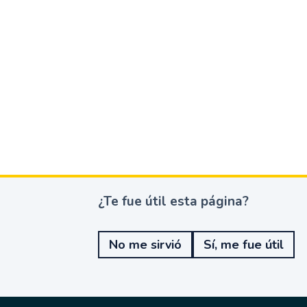
¿Te fue útil esta página?
¿
T
e
No me sirvió
Sí, me fue útil
f
u
e
ú
t