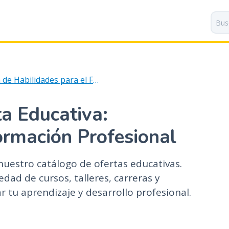
P
a
s
a
r
a
Agencia de Habilidades para el Futuro
l
c
o
a Educativa:
n
t
ormación Profesional
e
n
nuestro catálogo de ofertas educativas.
i
dad de cursos, talleres, carreras y
d
o
 tu aprendizaje y desarrollo profesional.
p
r
i