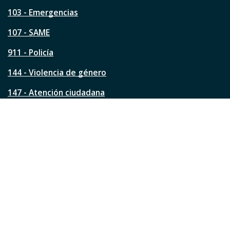
t
a
103 - Emergencias
p
á
107 - SAME
g
911 - Policía
i
n
144 - Violencia de género
a
?
147 - Atención ciudadana
Ver todos los teléfonos
Redes de la ciudad
Facebook
Instagram
Twitter
YouTube