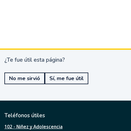
¿Te fue útil esta página?
¿
T
e
No me sirvió
Sí, me fue útil
f
u
e
ú
t
i
l
Teléfonos útiles
e
s
102 - Niñez y Adolescencia