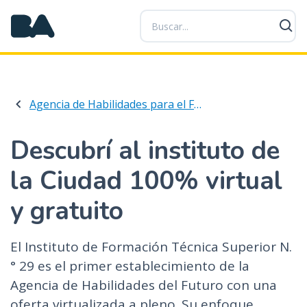
P
a
s
a
r
a
Agencia de Habilidades para el Futuro
l
c
o
Descubrí al instituto de
n
la Ciudad 100% virtual
t
e
y gratuito
n
i
d
El Instituto de Formación Técnica Superior N.
o
° 29 es el primer establecimiento de la
p
Agencia de Habilidades del Futuro con una
r
oferta virtualizada a pleno. Su enfoque
i