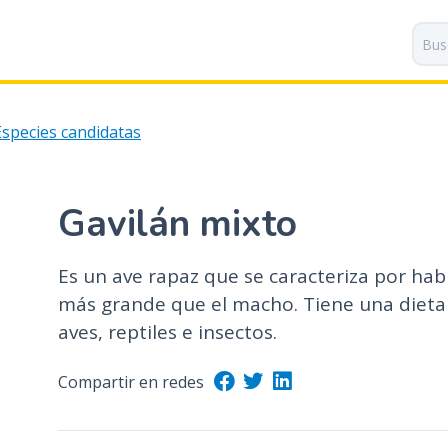
P
a
s
a
r
Especies candidatas
a
l
c
o
Gavilán mixto
n
t
Es un ave rapaz que se caracteriza por hab
e
n
más grande que el macho. Tiene una diet
i
aves, reptiles e insectos.
d
o
Compartir en redes
p
r
i