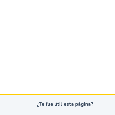
¿Te fue útil esta página?
¿
T