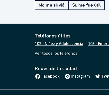
e
No me sirvió
Sí, me fue útil
f
u
e
ú
t
i
l
Teléfonos útiles
e
102 - Niñez y Adolescencia
103 - Emer
s
t
Ver todos los teléfonos
a
p
á
Redes de la ciudad
g
i
Facebook
Instagram
Twi
n
a
?