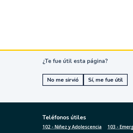
¿Te fue útil esta página?
¿
T
e
No me sirvió
Sí, me fue útil
f
u
e
ú
t
i
l
Teléfonos útiles
e
102 - Niñez y Adolescencia
103 - Emer
s