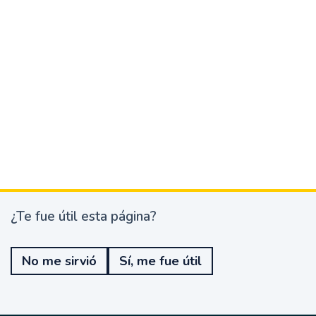
¿Te fue útil esta página?
¿
T
e
No me sirvió
Sí, me fue útil
f
u
e
ú