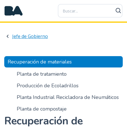
P
a
s
a
r
Jefe de Gobierno
a
l
c
o
Recuperación de materiales
n
t
Planta de tratamiento
e
Producción de Ecoladrillos
n
i
Planta Industrial Recicladora de Neumáticos
d
o
Planta de compostaje
p
Recuperación de
r
i