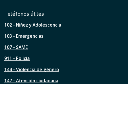
t
i
l
Teléfonos útiles
e
s
102 - Niñez y Adolescencia
t
a
103 - Emergencias
p
á
107 - SAME
g
911 - Policía
i
n
144 - Violencia de género
a
?
147 - Atención ciudadana
Ver todos los teléfonos
Redes de la ciudad
Facebook