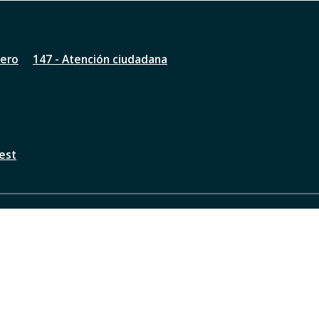
nero
147 - Atención ciudadana
est
a