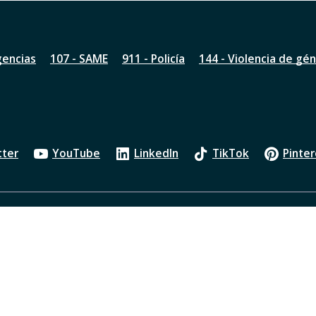
gencias
107 - SAME
911 - Policía
144 - Violencia de gé
tter
YouTube
LinkedIn
TikTok
Pinter
Política de privacidad
Oficios Judiciales
Transparenci