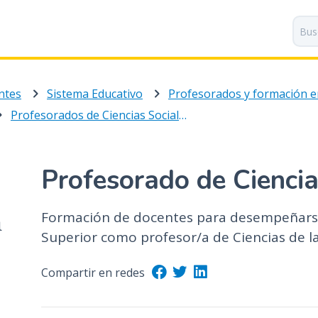
P
a
s
a
r
ntes
Sistema Educativo
a
l
Profesorados de Ciencias Sociales y Humanidades
c
o
n
Profesorado de Ciencia
t
e
n
Formación de docentes para desempeñarse 
l
i
Superior como profesor/a de Ciencias de l
d
o
Compartir en redes
p
r
i