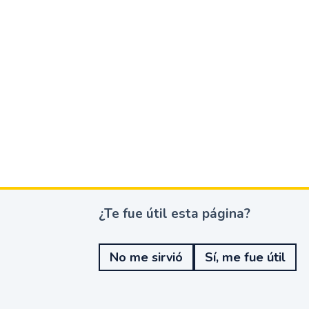
¿Te fue útil esta página?
¿
T
e
No me sirvió
Sí, me fue útil
f
u
e
ú