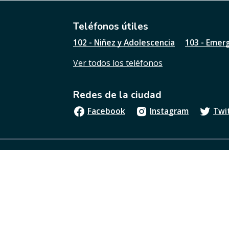
t
i
l
Teléfonos útiles
e
102 - Niñez y Adolescencia
103 - Emer
s
t
Ver todos los teléfonos
a
p
á
Redes de la ciudad
g
i
Facebook
Instagram
Twi
n
a
?
Boletín oficial
Términos y condiciones