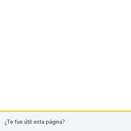
¿Te fue útil esta página?
¿
T