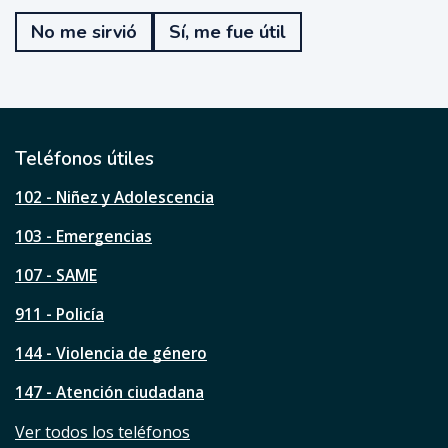
e
No me sirvió
Sí, me fue útil
f
u
e
ú
t
i
l
Teléfonos útiles
e
s
102 - Niñez y Adolescencia
t
a
103 - Emergencias
p
á
107 - SAME
g
911 - Policía
i
n
144 - Violencia de género
a
?
147 - Atención ciudadana
Ver todos los teléfonos