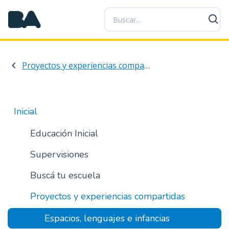
P
a
s
a
r
Proyectos y experiencias compartidas
a
l
c
o
Inicial
n
t
Educación Inicial
e
Supervisiones
n
i
Buscá tu escuela
d
o
Proyectos y experiencias compartidas
p
r
Espacios, lenguajes e infancias
i