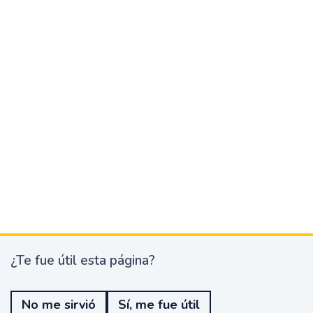
¿Te fue útil esta página?
¿
T
e
No me sirvió
Sí, me fue útil
f