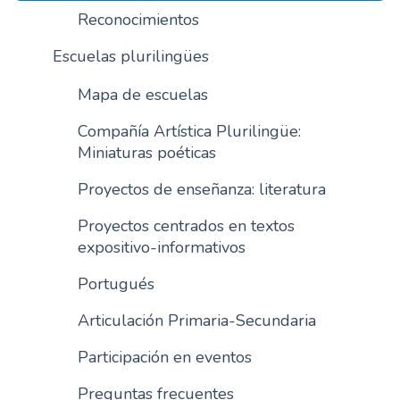
Reconocimientos
n
c
Escuelas plurilingües
i
p
Mapa de escuelas
a
l
Compañía Artística Plurilingüe:
Miniaturas poéticas
Proyectos de enseñanza: literatura
Proyectos centrados en textos
expositivo-informativos
Portugués
Articulación Primaria-Secundaria
Participación en eventos
Preguntas frecuentes