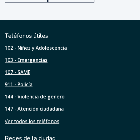
u
e
ú
t
i
l
Teléfonos útiles
e
s
102 - Niñez y Adolescencia
t
a
103 - Emergencias
p
á
107 - SAME
g
911 - Policía
i
n
144 - Violencia de género
a
?
147 - Atención ciudadana
Ver todos los teléfonos
Redes de la ciudad