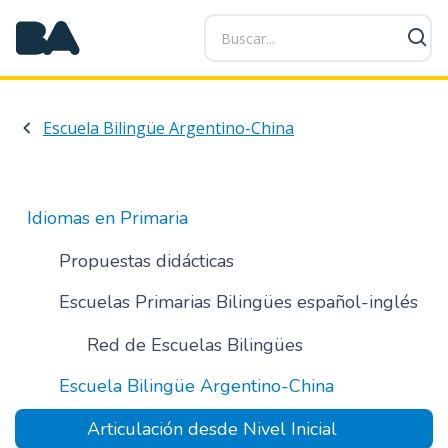
P
a
s
a
r
Escuela Bilingüe Argentino-China
a
l
c
o
Idiomas en Primaria
n
t
Propuestas didácticas
e
Escuelas Primarias Bilingües español-inglés
n
i
Red de Escuelas Bilingües
d
o
Escuela Bilingüe Argentino-China
p
r
Articulación desde Nivel Inicial
i