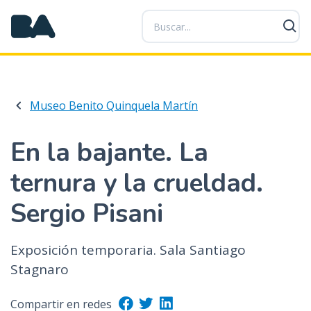
P
a
s
a
r
a
Museo Benito Quinquela Martín
l
c
o
En la bajante. La
n
ternura y la crueldad.
t
e
Sergio Pisani
n
i
d
Exposición temporaria. Sala Santiago
o
Stagnaro
p
r
Compartir en redes
i