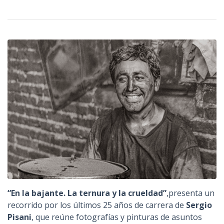
n
c
i
p
a
l
“En la bajante. La ternura y la crueldad”
,presenta un
recorrido por los últimos 25 años de carrera de
Sergio
Pisani
, que reúne fotografías y pinturas de asuntos