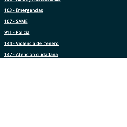
t
a
103 - Emergencias
p
á
107 - SAME
g
911 - Policía
i
n
144 - Violencia de género
a
?
147 - Atención ciudadana
Ver todos los teléfonos
Redes de la ciudad
Facebook
Instagram
Twitter
YouTube