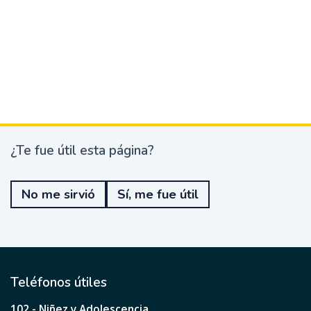
¿Te fue útil esta página?
¿
T
e
No me sirvió
Sí, me fue útil
f
u
e
ú
t
i
l
Teléfonos útiles
e
s
102 - Niñez y Adolescencia