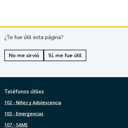
¿Te fue útil esta página?
¿
T
e
No me sirvió
Sí, me fue útil
f
u
e
ú
t
i
l
Teléfonos útiles
e
s
102 - Niñez y Adolescencia
t
a
103 - Emergencias
p
á
107 - SAME