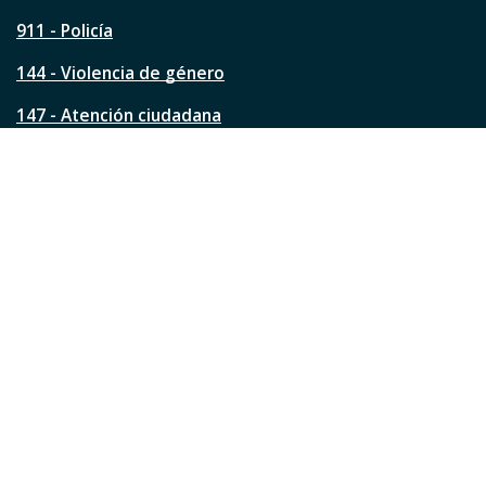
g
911 - Policía
i
n
144 - Violencia de género
a
?
147 - Atención ciudadana
Ver todos los teléfonos
Redes de la ciudad
Facebook
Instagram
Twitter
YouTube
LinkedIn
TikTok