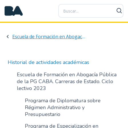
P
a
s
a
r
Escuela de Formación en Abogacía Pública de la PG CABA. Carreras de Estado. Ciclo lectivo 2021
a
l
c
o
Historial de actividades académicas
n
t
Escuela de Formación en Abogacía Pública
e
de la PG CABA. Carreras de Estado. Ciclo
n
lectivo 2023
i
d
Programa de Diplomatura sobre
o
Régimen Administrativo y
p
Presupuestario
r
Programa de Especialización en
i