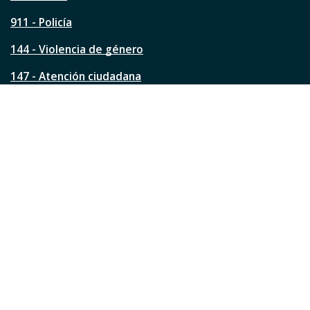
g
911 - Policía
i
n
144 - Violencia de género
a
?
147 - Atención ciudadana
Ver todos los teléfonos
Redes de la ciudad
Facebook
Instagram
Twitter
YouTube
LinkedIn
TikTok