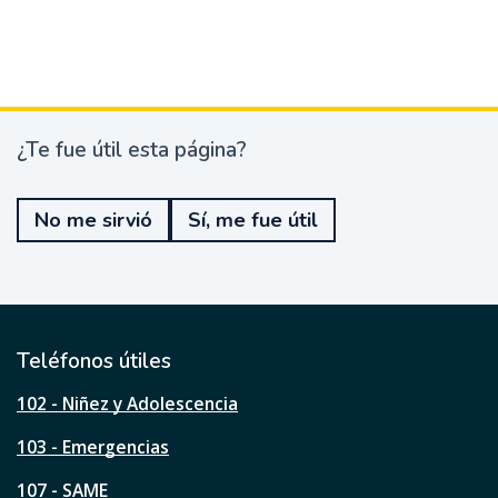
¿Te fue útil esta página?
¿
T
e
No me sirvió
Sí, me fue útil
f
u
e
ú
t
i
l
Teléfonos útiles
e
s
102 - Niñez y Adolescencia
t
a
103 - Emergencias
p
á
107 - SAME