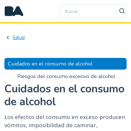
P
a
s
a
r
Salud
a
l
c
o
Cuidados en el consumo de alcohol
n
t
Riesgos del consumo excesivo de alcohol
e
Cuidados en el consumo
n
i
de alcohol
d
o
p
Los efectos del consumo en exceso producen
r
vómitos, imposibilidad de caminar,
i