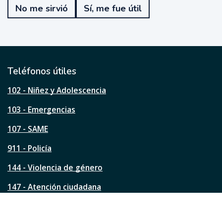
e
No me sirvió
Sí, me fue útil
f
u
e
ú
t
i
l
Teléfonos útiles
e
s
102 - Niñez y Adolescencia
t
a
103 - Emergencias
p
á
107 - SAME
g
911 - Policía
i
n
144 - Violencia de género
a
?
147 - Atención ciudadana
Ver todos los teléfonos