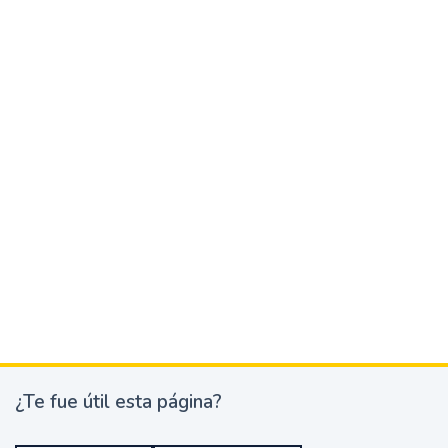
¿Te fue útil esta página?
¿
T