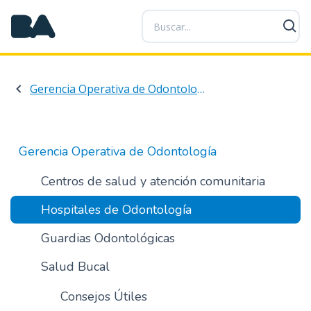
P
a
s
a
r
Gerencia Operativa de Odontología
a
l
c
o
Gerencia Operativa de Odontología
n
t
Centros de salud y atención comunitaria
e
Hospitales de Odontología
n
i
Guardias Odontológicas
d
o
Salud Bucal
p
r
Consejos Útiles
i