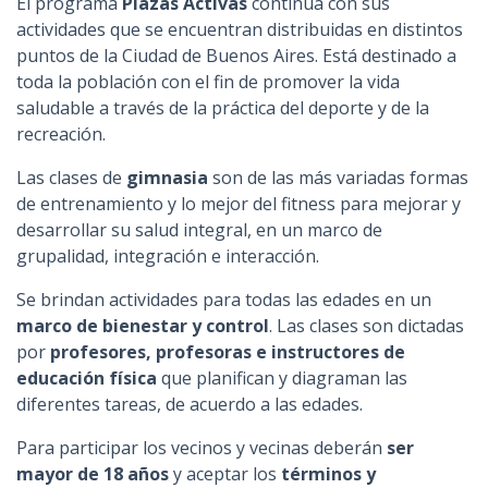
El programa
Plazas Activas
continúa con sus
n
actividades que se encuentran distribuidas en distintos
c
puntos de la Ciudad de Buenos Aires. Está destinado a
i
toda la población con el fin de promover la vida
p
saludable a través de la práctica del deporte y de la
a
recreación.
l
Las clases de
gimnasia
son de las más variadas formas
de entrenamiento y lo mejor del fitness para mejorar y
desarrollar su salud integral, en un marco de
grupalidad, integración e interacción.
Se brindan actividades para todas las edades en un
marco de bienestar y control
. Las clases son dictadas
por
profesores, profesoras e instructores de
educación física
que planifican y diagraman las
diferentes tareas, de acuerdo a las edades.
Para participar los vecinos y vecinas deberán
ser
mayor de 18 años
y aceptar los
términos y