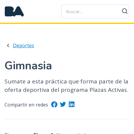
P
a
s
a
r
a
Deportes
l
c
o
Gimnasia
n
t
Sumate a esta práctica que forma parte de la
e
oferta deportiva del programa Plazas Activas.
n
i
d
Compartir en redes
o
p
r
i