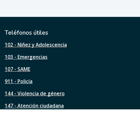
u
e
ú
t
i
l
Teléfonos útiles
e
s
102 - Niñez y Adolescencia
t
a
103 - Emergencias
p
á
107 - SAME
g
911 - Policía
i
n
144 - Violencia de género
a
?
147 - Atención ciudadana
Ver todos los teléfonos
Redes de la ciudad