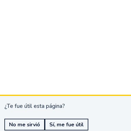
¿Te fue útil esta página?
¿
T
e
No me sirvió
Sí, me fue útil
f