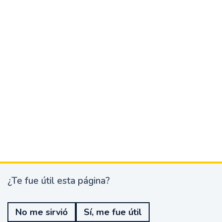
¿Te fue útil esta página?
¿
T
e
No me sirvió
Sí, me fue útil
f