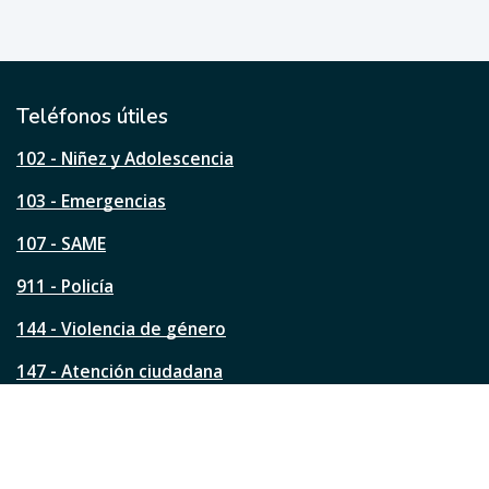
u
e
ú
t
i
l
Teléfonos útiles
e
s
102 - Niñez y Adolescencia
t
a
103 - Emergencias
p
á
107 - SAME
g
911 - Policía
i
n
144 - Violencia de género
a
?
147 - Atención ciudadana
Ver todos los teléfonos
Redes de la ciudad