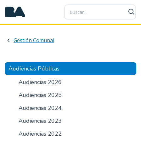
P
a
s
a
r
Gestión Comunal
a
l
c
o
Audiencias Públicas
n
t
Audiencias 2026
e
Audiencias 2025
n
i
Audiencias 2024
d
o
Audiencias 2023
p
r
Audiencias 2022
i