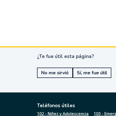
¿Te fue útil esta página?
¿
T
e
No me sirvió
Sí, me fue útil
f
u
e
ú
t
i
l
Teléfonos útiles
e
102 - Niñez y Adolescencia
103 - Emer
s