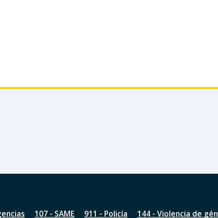
gencias
107 - SAME
911 - Policía
144 - Violencia de gé