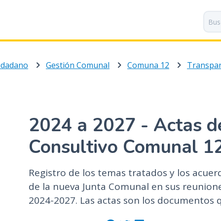
P
a
s
a
r
iudadano
Gestión Comunal
Comuna 12
Transpar
a
l
c
o
n
2024 a 2027 - Actas d
t
e
Consultivo Comunal 1
n
i
Registro de los temas tratados y los acu
d
o
de la nueva Junta Comunal en sus reunione
p
2024-2027. Las actas son los documentos 
r
i