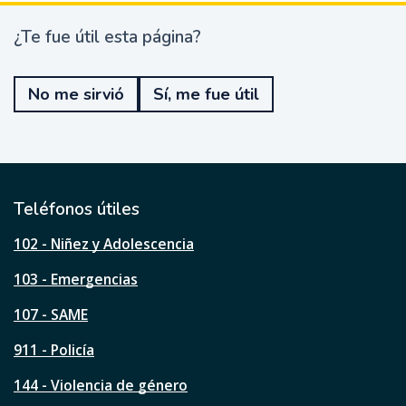
¿Te fue útil esta página?
¿
T
e
No me sirvió
Sí, me fue útil
f
u
e
ú
t
i
l
Teléfonos útiles
e
s
102 - Niñez y Adolescencia
t
a
103 - Emergencias
p
á
107 - SAME
g
911 - Policía
i
n
144 - Violencia de género
a
?