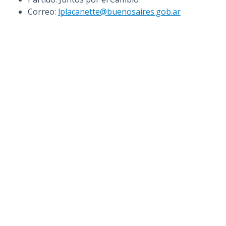
n
Correo:
lplacanette@buenosaires.gob.ar
c
i
p
a
l