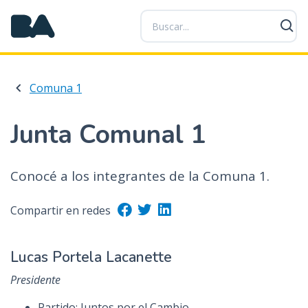
P
a
s
a
r
Comuna 1
a
l
c
Junta Comunal 1
o
n
t
Conocé a los integrantes de la Comuna 1.
e
n
Compartir en redes
i
d
Lucas Portela Lacanette
o
p
Presidente
r
i
Partido: Juntos por el Cambio