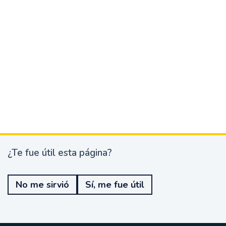
¿Te fue útil esta página?
¿
T
e
No me sirvió
Sí, me fue útil
f
u
e
ú