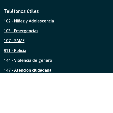
t
i
l
Teléfonos útiles
e
s
102 - Niñez y Adolescencia
t
a
103 - Emergencias
p
á
107 - SAME
g
911 - Policía
i
n
144 - Violencia de género
a
?
147 - Atención ciudadana
Ver todos los teléfonos
Redes de la ciudad
Facebook