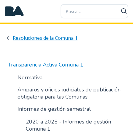
P
a
s
a
r
Resoluciones de la Comuna 1
a
l
c
o
Transparencia Activa Comuna 1
n
t
Normativa
e
Amparos y oficios judiciales de publicación
n
obligatoria para las Comunas
i
d
Informes de gestión semestral
o
p
2020 a 2025 - Informes de gestión
r
Comuna 1
i