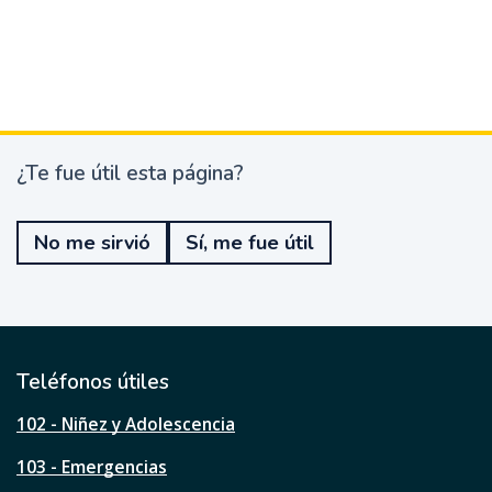
¿Te fue útil esta página?
¿
T
e
No me sirvió
Sí, me fue útil
f
u
e
ú
t
i
l
Teléfonos útiles
e
s
102 - Niñez y Adolescencia
t
a
103 - Emergencias
p