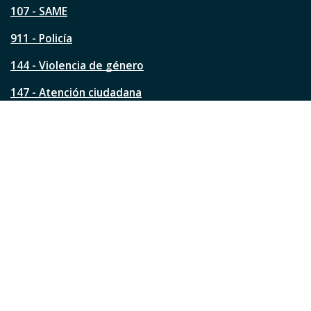
á
107 - SAME
g
911 - Policía
i
n
144 - Violencia de género
a
?
147 - Atención ciudadana
Ver todos los teléfonos
Redes de la ciudad
Facebook
Instagram
Twitter
YouTube
LinkedIn