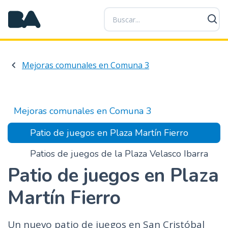
P
a
s
a
r
Mejoras comunales en Comuna 3
a
l
c
o
Mejoras comunales en Comuna 3
n
t
Patio de juegos en Plaza Martín Fierro
e
Patios de juegos de la Plaza Velasco Ibarra
n
i
Patio de juegos en Plaza
d
o
Martín Fierro
p
r
Un nuevo patio de juegos en San Cristóbal
i