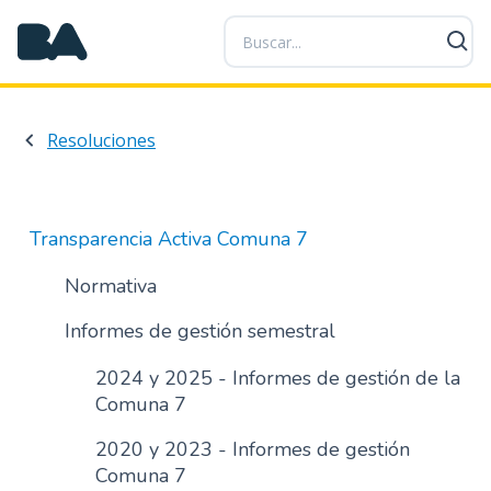
P
a
s
a
r
Resoluciones
a
l
c
o
Transparencia Activa Comuna 7
n
t
Normativa
e
Informes de gestión semestral
n
i
2024 y 2025 - Informes de gestión de la
d
Comuna 7
o
p
2020 y 2023 - Informes de gestión
r
Comuna 7
i