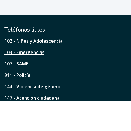
e
ú
t
i
l
Teléfonos útiles
e
s
102 - Niñez y Adolescencia
t
a
103 - Emergencias
p
á
107 - SAME
g
911 - Policía
i
n
144 - Violencia de género
a
?
147 - Atención ciudadana
Ver todos los teléfonos
Redes de la ciudad