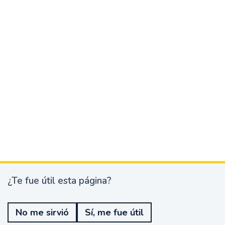
¿Te fue útil esta página?
¿
T
e
No me sirvió
Sí, me fue útil
f
u