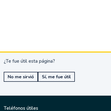
¿Te fue útil esta página?
¿
T
e
No me sirvió
Sí, me fue útil
f
u
e
ú
t
i
l
Teléfonos útiles