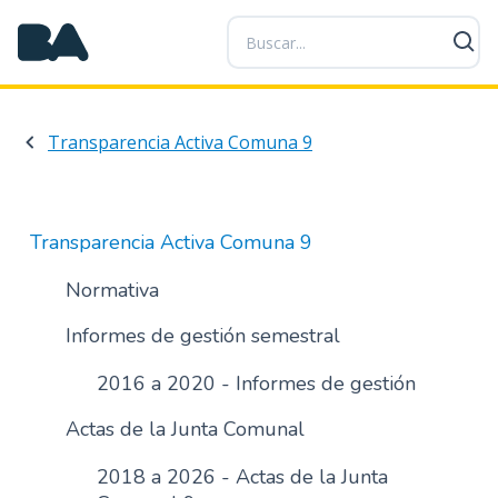
P
a
s
a
r
Transparencia Activa Comuna 9
a
l
c
o
Transparencia Activa Comuna 9
n
t
Normativa
e
Informes de gestión semestral
n
i
2016 a 2020 - Informes de gestión
d
o
Actas de la Junta Comunal
p
r
2018 a 2026 - Actas de la Junta
i