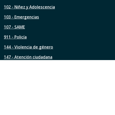
e
s
102 - Niñez y Adolescencia
t
a
103 - Emergencias
p
á
107 - SAME
g
911 - Policía
i
n
144 - Violencia de género
a
?
147 - Atención ciudadana
Ver todos los teléfonos
Redes de la ciudad
Facebook
Instagram
Twitter