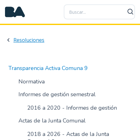
P
a
s
a
r
Resoluciones
a
l
c
o
Transparencia Activa Comuna 9
n
t
Normativa
e
Informes de gestión semestral
n
i
2016 a 2020 - Informes de gestión
d
o
Actas de la Junta Comunal
p
r
2018 a 2026 - Actas de la Junta
i