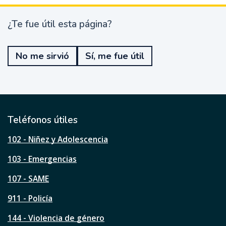
¿Te fue útil esta página?
¿
T
e
No me sirvió
Sí, me fue útil
f
u
e
ú
t
i
l
Teléfonos útiles
e
s
102 - Niñez y Adolescencia
t
a
103 - Emergencias
p
á
107 - SAME
g
911 - Policía
i
n
144 - Violencia de género
a