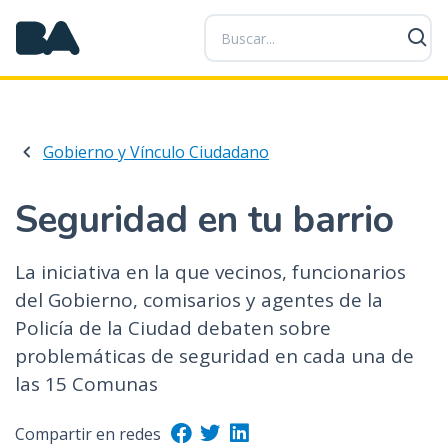
P
a
s
a
r
a
Gobierno y Vínculo Ciudadano
l
c
o
Seguridad en tu barrio
n
t
La iniciativa en la que vecinos, funcionarios
e
del Gobierno, comisarios y agentes de la
n
i
Policía de la Ciudad debaten sobre
d
problemáticas de seguridad en cada una de
o
las 15 Comunas
p
r
Compartir en redes
i