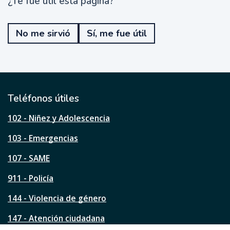
¿Te fue útil esta página?
¿
T
e
No me sirvió
Sí, me fue útil
f
u
e
ú
t
i
l
Teléfonos útiles
e
s
102 - Niñez y Adolescencia
t
a
103 - Emergencias
p
á
107 - SAME
g
911 - Policía
i
n
144 - Violencia de género
a
?
147 - Atención ciudadana