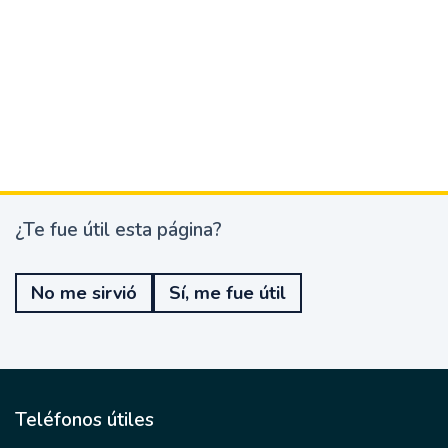
¿Te fue útil esta página?
¿
T
e
No me sirvió
Sí, me fue útil
f
u
e
ú
t
i
l
Teléfonos útiles
e