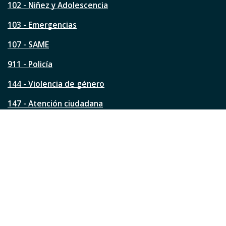
s
102 - Niñez y Adolescencia
t
a
103 - Emergencias
p
á
107 - SAME
g
911 - Policía
i
n
144 - Violencia de género
a
?
147 - Atención ciudadana
Ver todos los teléfonos
Redes de la ciudad
Facebook
Instagram
Twitter