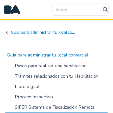
P
a
s
a
r
Guía para administrar tu local comercial
a
l
c
o
Guía para administrar tu local comercial
n
t
Pasos para realizar una habilitación
e
Trámites relacionados con tu Habilitación
n
i
Libro digital
d
o
Proceso Inspectivo
p
r
SIFER Sistema de Fiscalización Remota
i