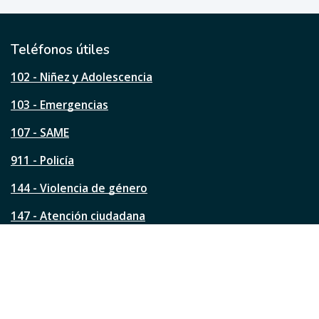
ú
t
i
l
Teléfonos útiles
e
s
102 - Niñez y Adolescencia
t
a
103 - Emergencias
p
á
107 - SAME
g
911 - Policía
i
n
144 - Violencia de género
a
?
147 - Atención ciudadana
Ver todos los teléfonos
Redes de la ciudad
Facebook