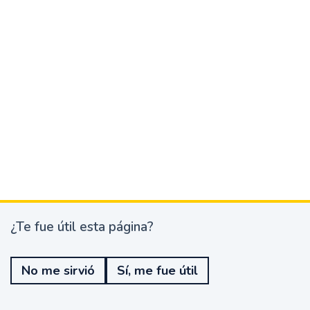
¿Te fue útil esta página?
¿
T
e
No me sirvió
Sí, me fue útil
f
u
e