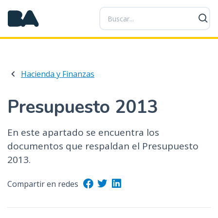
P
a
s
a
r
a
Hacienda y Finanzas
l
c
o
Presupuesto 2013
n
t
En este apartado se encuentra los
e
documentos que respaldan el Presupuesto
n
i
2013.
d
o
Compartir en redes
p
r
i