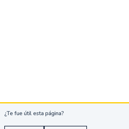
¿Te fue útil esta página?
¿
T
e