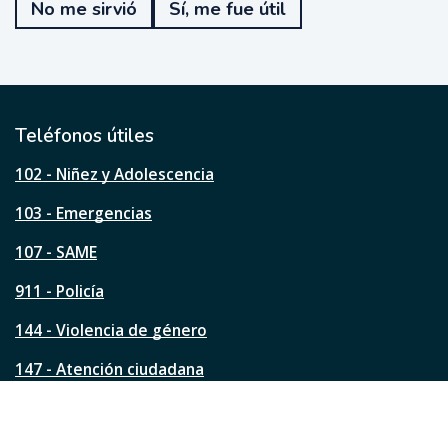
No me sirvió
Sí, me fue útil
f
u
e
ú
t
i
l
Teléfonos útiles
e
s
102 - Niñez y Adolescencia
t
a
103 - Emergencias
p
á
107 - SAME
g
911 - Policía
i
n
144 - Violencia de género
a
?
147 - Atención ciudadana
Ver todos los teléfonos