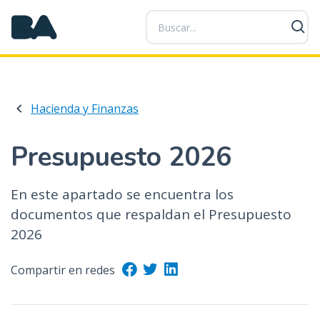
P
a
s
a
r
a
Hacienda y Finanzas
l
c
o
Presupuesto 2026
n
t
En este apartado se encuentra los
e
documentos que respaldan el Presupuesto
n
i
2026
d
o
Compartir en redes
p
r
i