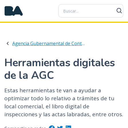
P
a
s
a
r
a
Agencia Gubernamental de Control
l
c
o
Herramientas digitales
n
de la AGC
t
e
n
Estas herramientas te van a ayudar a
i
optimizar todo lo relativo a trámites de tu
d
local comercial, el libro digital de
o
p
inspecciones y las actas labradas, entre otros.
r
i