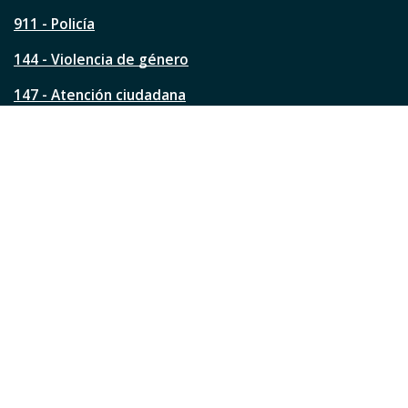
g
911 - Policía
i
n
144 - Violencia de género
a
?
147 - Atención ciudadana
Ver todos los teléfonos
Redes de la ciudad
Facebook
Instagram
Twitter
YouTube
LinkedIn
TikTok