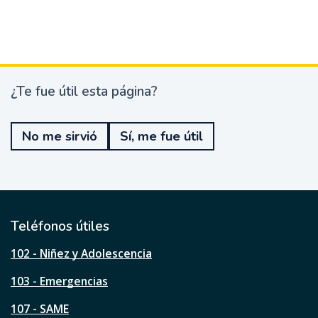
¿Te fue útil esta página?
¿
T
e
No me sirvió
Sí, me fue útil
f
u
e
ú
t
i
l
Teléfonos útiles
e
s
102 - Niñez y Adolescencia
t
a
103 - Emergencias
p
á
107 - SAME