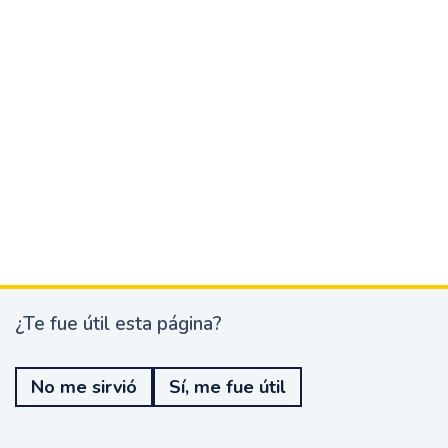
¿Te fue útil esta página?
¿
T
e
No me sirvió
Sí, me fue útil
f
u
e