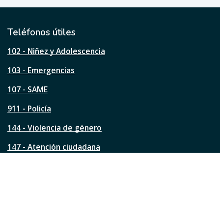
ú
t
i
l
Teléfonos útiles
e
s
102 - Niñez y Adolescencia
t
a
103 - Emergencias
p
á
107 - SAME
g
911 - Policía
i
n
144 - Violencia de género
a
?
147 - Atención ciudadana
Ver todos los teléfonos
Redes de la ciudad
Facebook