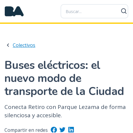
P
a
s
a
r
a
Colectivos
l
c
o
Buses eléctricos: el
n
nuevo modo de
t
e
transporte de la Ciudad
n
i
d
Conecta Retiro con Parque Lezama de forma
o
silenciosa y accesible.
p
r
Compartir en redes
i