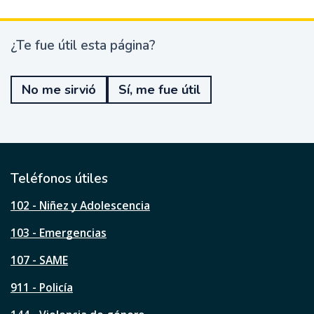
¿Te fue útil esta página?
¿
T
e
No me sirvió
Sí, me fue útil
f
u
e
ú
t
i
l
Teléfonos útiles
e
s
102 - Niñez y Adolescencia
t
a
103 - Emergencias
p
á
107 - SAME
g
911 - Policía
i
n