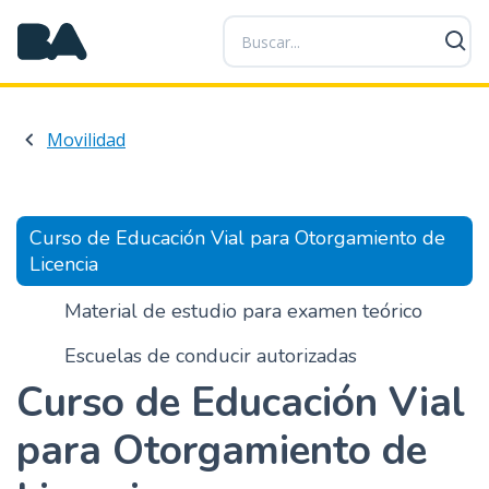
P
a
s
a
r
Movilidad
a
l
c
o
Curso de Educación Vial para Otorgamiento de
n
Licencia
t
e
Material de estudio para examen teórico
n
Escuelas de conducir autorizadas
i
d
Curso de Educación Vial
o
p
para Otorgamiento de
r
i