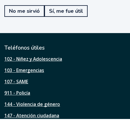
T
e
No me sirvió
Sí, me fue útil
f
u
e
ú
t
i
l
Teléfonos útiles
e
s
102 - Niñez y Adolescencia
t
a
103 - Emergencias
p
á
107 - SAME
g
911 - Policía
i
n
144 - Violencia de género
a
?
147 - Atención ciudadana
Ver todos los teléfonos