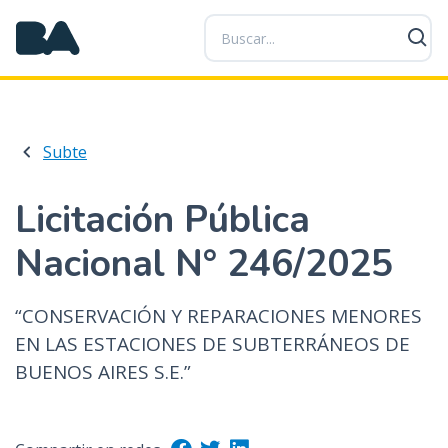
P
a
s
a
r
a
Subte
l
c
o
Licitación Pública
n
Nacional N° 246/2025
t
e
n
“CONSERVACIÓN Y REPARACIONES MENORES
i
EN LAS ESTACIONES DE SUBTERRÁNEOS DE
d
BUENOS AIRES S.E.”
o
p
r
i