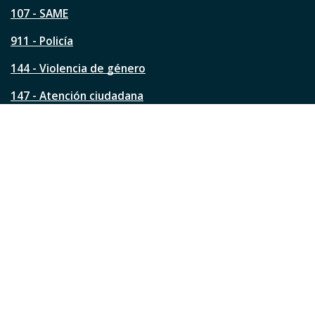
á
107 - SAME
g
911 - Policía
i
n
144 - Violencia de género
a
?
147 - Atención ciudadana
Ver todos los teléfonos
Redes de la ciudad
Facebook
Instagram
Twitter
YouTube
LinkedIn