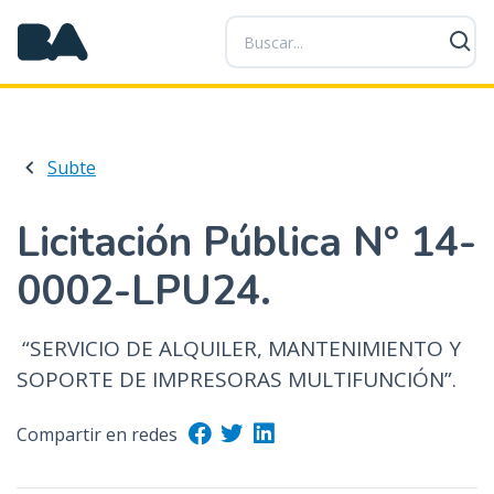
P
a
s
a
r
a
Subte
l
c
o
Licitación Pública N° 14-
n
0002-LPU24.
t
e
n
“SERVICIO DE ALQUILER, MANTENIMIENTO Y
i
SOPORTE DE IMPRESORAS MULTIFUNCIÓN”.
d
o
Compartir en redes
p
r
i