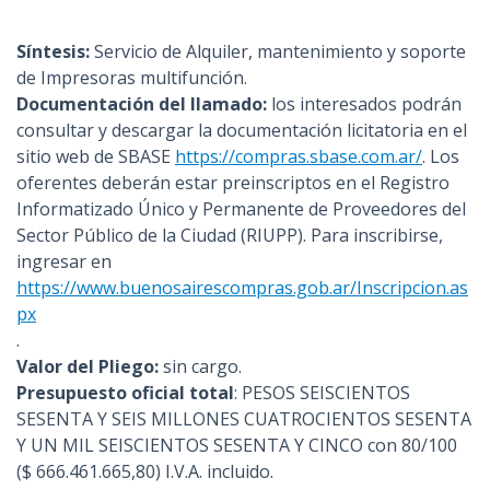
n
c
Síntesis:
Servicio de Alquiler, mantenimiento y soporte
i
de Impresoras multifunción.
p
Documentación del llamado:
los interesados podrán
a
consultar y descargar la documentación licitatoria en el
l
sitio web de SBASE
https://compras.sbase.com.ar/
. Los
oferentes deberán estar preinscriptos en el Registro
Informatizado Único y Permanente de Proveedores del
Sector Público de la Ciudad (RIUPP). Para inscribirse,
ingresar en
https://www.buenosairescompras.gob.ar/Inscripcion.as
px
.
Valor del Pliego:
sin cargo.
Presupuesto oficial total
: PESOS SEISCIENTOS
SESENTA Y SEIS MILLONES CUATROCIENTOS SESENTA
Y UN MIL SEISCIENTOS SESENTA Y CINCO con 80/100
($ 666.461.665,80) I.V.A. incluido.