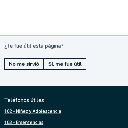
¿Te fue útil esta página?
¿
T
e
No me sirvió
Sí, me fue útil
f
u
e
ú
t
i
l
Teléfonos útiles
e
s
102 - Niñez y Adolescencia
t
a
103 - Emergencias
p