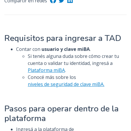
Compartir en redes
n
c
i
p
a
Requisitos para ingresar a TAD
l
Contar con
usuario y clave miBA
.
Si tenés alguna duda sobre cómo crear tu
cuenta o validar tu identidad, ingresá a
Plataforma miBA
.
Conocé más sobre los
niveles de seguridad de clave miBA.
Pasos para operar dentro de la
plataforma
Ingresá a la plataforma de