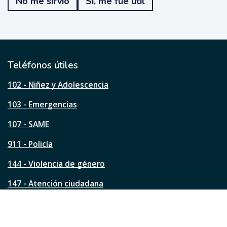
No me sirvió
Sí, me fue útil
f
u
e
ú
t
i
l
Teléfonos útiles
e
s
102 - Niñez y Adolescencia
t
a
103 - Emergencias
p
á
107 - SAME
g
911 - Policía
i
n
144 - Violencia de género
a
?
147 - Atención ciudadana
Ver todos los teléfonos