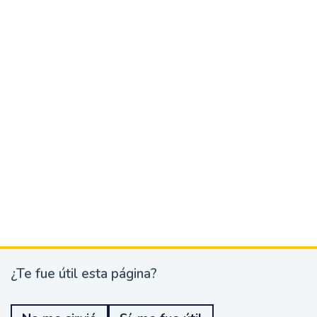
¿Te fue útil esta página?
¿
T
e