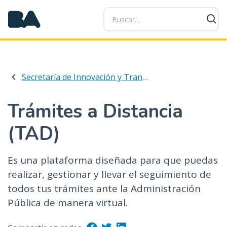
P
a
s
a
r
a
Secretaría de Innovación y Transformación Digital
l
c
o
Trámites a Distancia
n
(TAD)
t
e
n
Es una plataforma diseñada para que puedas
i
realizar, gestionar y llevar el seguimiento de
d
todos tus trámites ante la Administración
o
p
Pública de manera virtual.
r
i