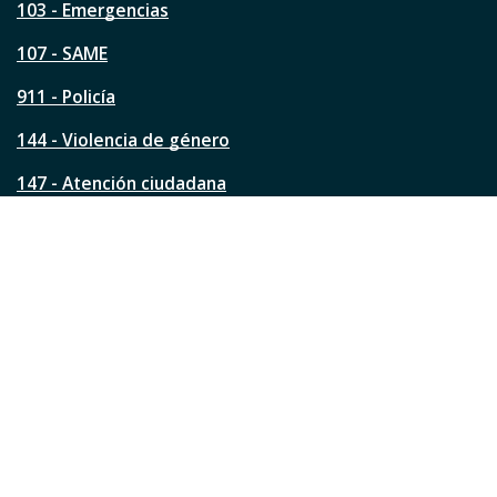
a
103 - Emergencias
p
á
107 - SAME
g
911 - Policía
i
n
144 - Violencia de género
a
?
147 - Atención ciudadana
Ver todos los teléfonos
Redes de la ciudad
Facebook
Instagram
Twitter
YouTube