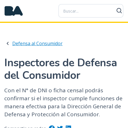
P
a
s
a
r
a
Defensa al Consumidor
l
c
o
Inspectores de Defensa
n
del Consumidor
t
e
n
Con el N° de DNI o ficha censal podrás
i
confirmar si el inspector cumple funciones de
d
manera efectiva para la Dirección General de
o
p
Defensa y Protección al Consumidor.
r
i