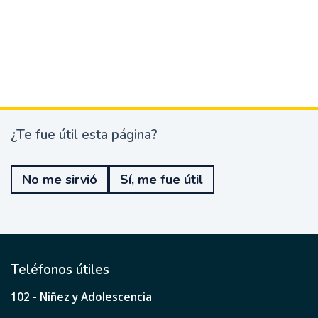
¿Te fue útil esta página?
¿
T
e
No me sirvió
Sí, me fue útil
f
u
e
ú
t
i
l
Teléfonos útiles
e
s
102 - Niñez y Adolescencia
t